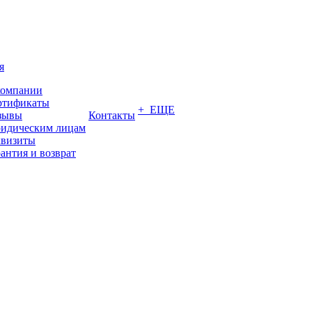
я
компании
ртификаты
+ ЕЩЕ
зывы
Контакты
идическим лицам
квизиты
антия и возврат