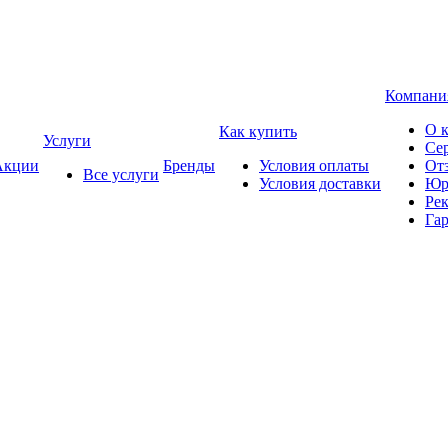
Компани
О 
Как купить
Услуги
Се
кции
Бренды
Условия оплаты
От
Все услуги
Условия доставки
Юр
Ре
Гар