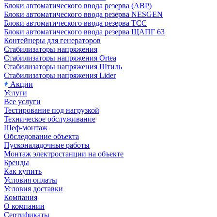
Блоки автоматического ввода резерва (АВР)
Блоки автоматического ввода резерва NESGEN
Блоки автоматического ввода резерва ТСС
Блоки автоматического ввода резерва ЩАПГ 63
Контейнеры для генераторов
Стабилизаторы напряжения
Стабилизаторы напряжения Ortea
Стабилизаторы напряжения Штиль
Стабилизаторы напряжения Lider
Акции
Услуги
Все услуги
Тестирование под нагрузкой
Техническое обслуживание
Шеф-монтаж
Обследование объекта
Пусконаладочные работы
Монтаж электростанции на объекте
Бренды
Как купить
Условия оплаты
Условия доставки
Компания
О компании
Сертификаты