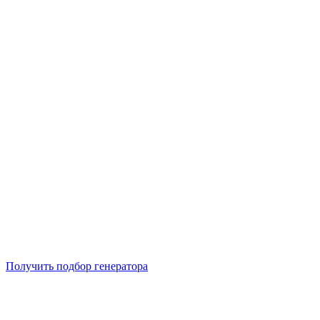
Подберем 5 моделей генераторов с выгодой до -30%
Получить подбор генератора