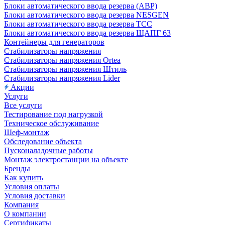
Блоки автоматического ввода резерва (АВР)
Блоки автоматического ввода резерва NESGEN
Блоки автоматического ввода резерва ТСС
Блоки автоматического ввода резерва ЩАПГ 63
Контейнеры для генераторов
Стабилизаторы напряжения
Стабилизаторы напряжения Ortea
Стабилизаторы напряжения Штиль
Стабилизаторы напряжения Lider
Акции
Услуги
Все услуги
Тестирование под нагрузкой
Техническое обслуживание
Шеф-монтаж
Обследование объекта
Пусконаладочные работы
Монтаж электростанции на объекте
Бренды
Как купить
Условия оплаты
Условия доставки
Компания
О компании
Сертификаты