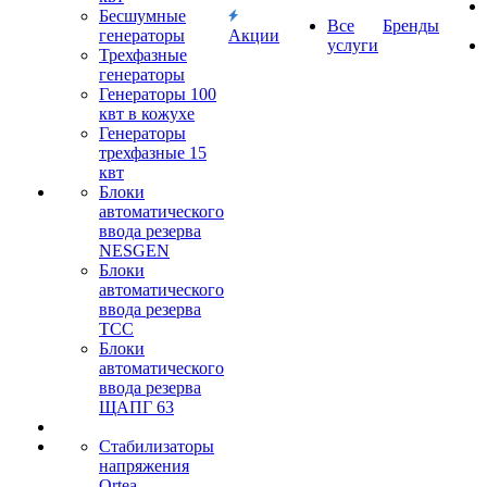
Бесшумные
Все
Бренды
генераторы
Акции
услуги
Трехфазные
генераторы
Генераторы 100
квт в кожухе
Генераторы
трехфазные 15
квт
Блоки
автоматического
ввода резерва
NESGEN
Блоки
автоматического
ввода резерва
ТСС
Блоки
автоматического
ввода резерва
ЩАПГ 63
Стабилизаторы
напряжения
Ortea