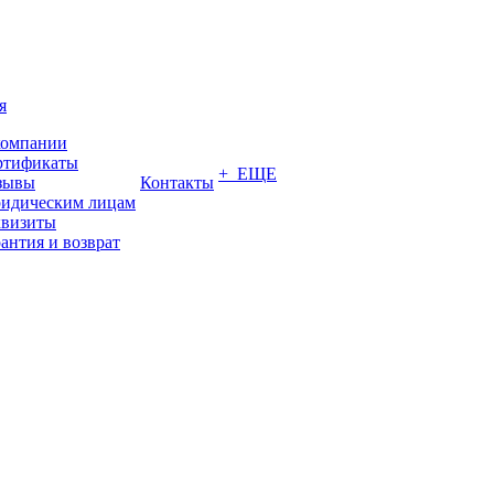
я
компании
ртификаты
+ ЕЩЕ
зывы
Контакты
идическим лицам
квизиты
антия и возврат