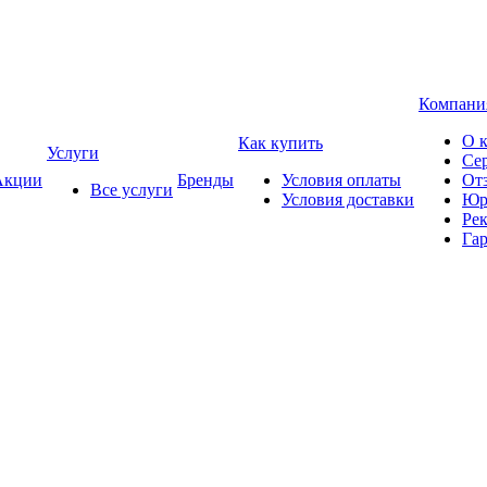
Компани
О 
Как купить
Услуги
Се
кции
Бренды
Условия оплаты
От
Все услуги
Условия доставки
Юр
Ре
Гар