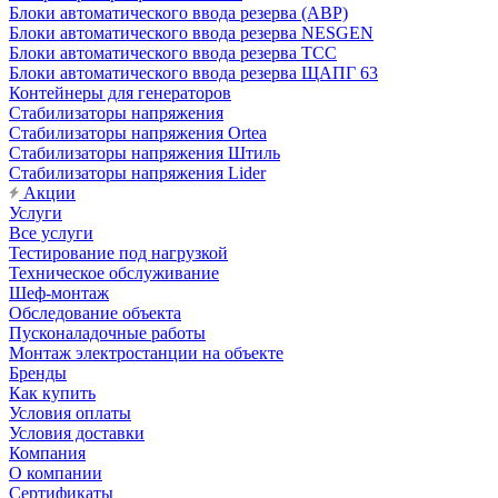
Блоки автоматического ввода резерва (АВР)
Блоки автоматического ввода резерва NESGEN
Блоки автоматического ввода резерва ТСС
Блоки автоматического ввода резерва ЩАПГ 63
Контейнеры для генераторов
Стабилизаторы напряжения
Стабилизаторы напряжения Ortea
Стабилизаторы напряжения Штиль
Стабилизаторы напряжения Lider
Акции
Услуги
Все услуги
Тестирование под нагрузкой
Техническое обслуживание
Шеф-монтаж
Обследование объекта
Пусконаладочные работы
Монтаж электростанции на объекте
Бренды
Как купить
Условия оплаты
Условия доставки
Компания
О компании
Сертификаты